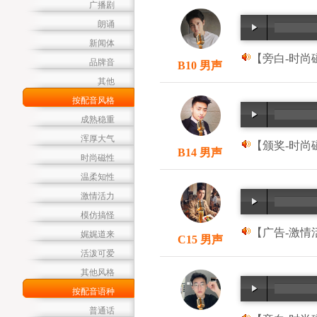
广播剧
朗诵
新闻体
【旁白-时尚磁
品牌音
B10 男声
其他
按配音风格
成熟稳重
浑厚大气
【颁奖-时尚磁
B14 男声
时尚磁性
温柔知性
激情活力
模仿搞怪
【广告-激情活
娓娓道来
C15 男声
活泼可爱
其他风格
按配音语种
普通话