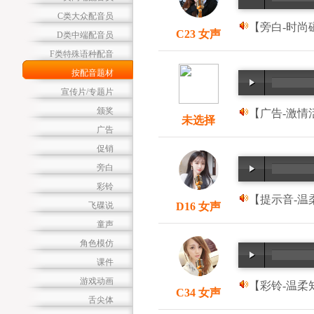
C类大众配音员
【旁白-时尚磁
C23 女声
D类中端配音员
F类特殊语种配音
按配音题材
宣传片/专题片
颁奖
【广告-激情活
未选择
广告
促销
旁白
彩铃
【提示音-温
飞碟说
D16 女声
童声
角色模仿
课件
游戏动画
【彩铃-温柔知
C34 女声
舌尖体