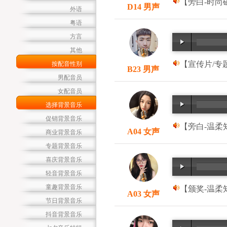
【旁白-时尚磁
D14 男声
外语
粤语
方言
其他
【宣传片/专题
按配音性别
B23 男声
男配音员
女配音员
选择背景音乐
促销背景音乐
【旁白-温柔知
A04 女声
商业背景音乐
专题背景音乐
喜庆背景音乐
轻音背景音乐
童趣背景音乐
【颁奖-温柔知
A03 女声
节日背景音乐
抖音背景音乐