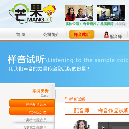
首 页
公司简介
样音试听
配音师
样音试听
芒果配音师库
配音师
样音作品试听
按等级分类
A类特聘配音员
B类高端配音员