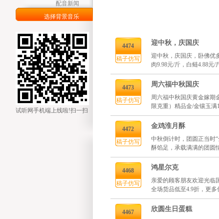
配音新闻
选择背景音乐
迎中秋，庆国庆
4474
迎中秋，庆国庆，卧佛优多生
稿子仿写
肉9.98元/斤，白鲢4.88元
周六福中秋国庆
4473
周六福中秋国庆黄金嫁期金
稿子仿写
限克重）精品金/金镶玉满10
试听网手机端上线啦!扫一扫
金鸡淮月酥
4472
中秋倒计时，团圆正当时“
稿子仿写
酥馅足，承载满满的团圆情
鸿星尔克
4468
亲爱的顾客朋友欢迎光临国
稿子仿写
全场货品低至4.9折，更
欣圆生日蛋糕
4467