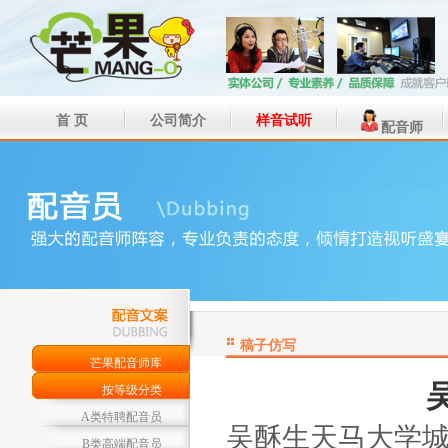
首 页
公司简介
样音试听
配音师
稿子仿写
芒果配音师库
按等级分类
A类特聘配音员
吴酥生天马大学
B类高端配音员