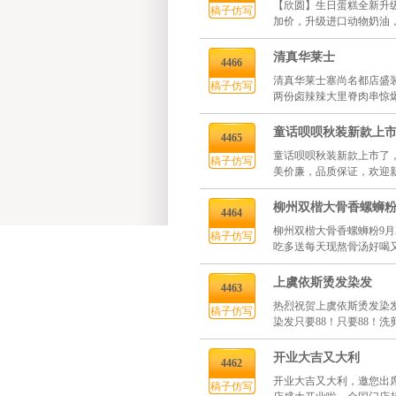
【欣圆】生日蛋糕全新升
稿子仿写
加价，升级进口动物奶油
清真华莱士
4466
清真华莱士塞尚名都店盛装
稿子仿写
两份卤辣辣大里脊肉串惊爆
童话呗呗秋装新款上
4465
童话呗呗秋装新款上市了，
稿子仿写
美价廉，品质保证，欢迎
柳州双楷大骨香螺蛳
4464
柳州双楷大骨香螺蛳粉9月27
稿子仿写
吃多送每天现熬骨汤好喝
上虞依斯烫发染发
4463
热烈祝贺上虞依斯烫发染发
稿子仿写
染发只要88！只要88！洗
开业大吉又大利
4462
开业大吉又大利，邀您出
稿子仿写