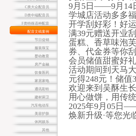
9月5日——9月
C类大众配音员
学城店活动多多
D类中端配音员
开学刮好彩！好
F类特殊语种配音
满39元赠送开业
配音文稿案例
节日促销
蛋糕、香草味泡
服装珠宝
券、代金券等你
婴幼教育
会员储值甜蜜好
房产金融
活动期间到天马大学
饮食医药
元得248元！储值3
家居家电
欢迎来到吴酥生
通讯彩铃
用心做饼，用传
建材厨卫
2025年9月05日—
汽车电动车
焕新升级·等您光
美容护肤
休闲娱乐
其他