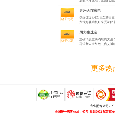
店盛大开业啦，全国门店超30
更乐天猫家电
4461
惊爆惊爆9月20日至28
稿子仿写
费送好礼购机可享受补贴
周大生珠宝
4460
重磅消息重磅消息周大生
稿子仿写
再送新人大红包（含艾博菲
更多热
专业配音公司 - 
全国统一咨询热线：0573-88286002 配音接单微